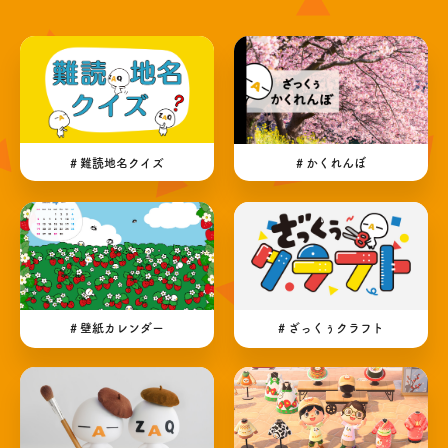
# 難読地名クイズ
# かくれんぼ
# 壁紙カレンダー
# ざっくぅクラフト