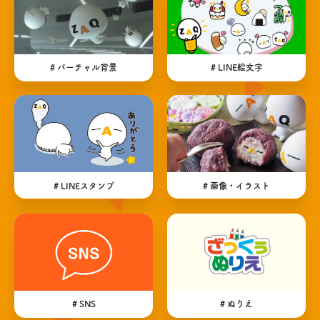
# バーチャル背景
# LINE絵文字
# LINEスタンプ
# 画像・イラスト
# SNS
# ぬりえ