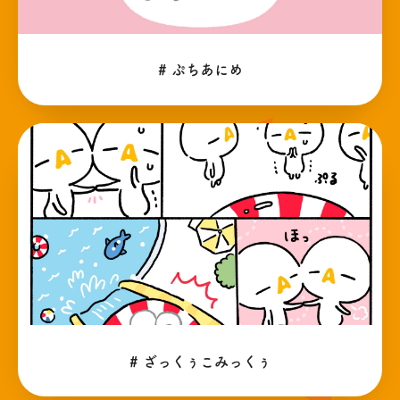
# ぷちあにめ
# ざっくぅこみっくぅ