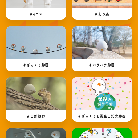
# 4コマ
# あつ森
# ざっくぅ動画
# パラパラ動画
# 自然観察
# ざっくぅお誕生日記念動画