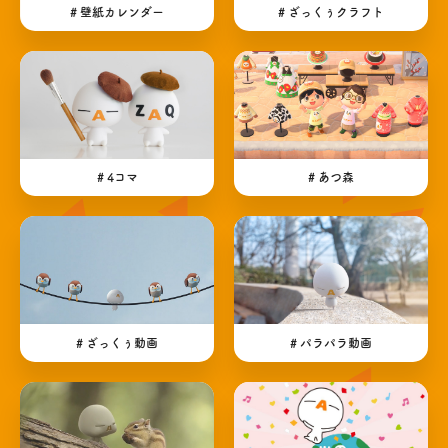
# 壁紙カレンダー
# ざっくぅクラフト
# 4コマ
# あつ森
# ざっくぅ動画
# パラパラ動画