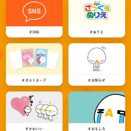
# SNS
# ぬりえ
# ポストカード
# お知らせ
# かわいい
# おもしろ