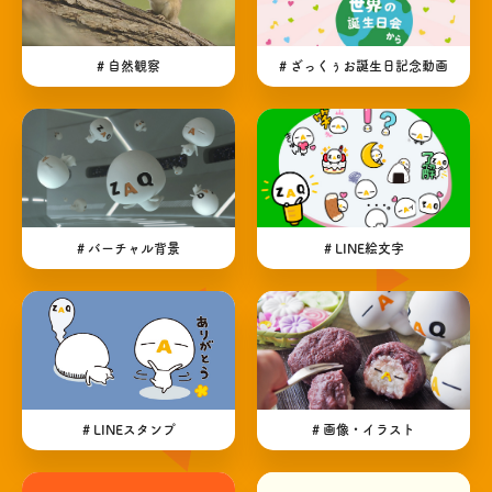
# 自然観察
# ざっくぅお誕生日記念動画
# バーチャル背景
# LINE絵文字
# LINEスタンプ
# 画像・イラスト