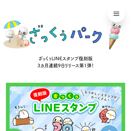
ざっくぅLINEスタンプ復刻版
3カ月連続9日リリース第1弾！