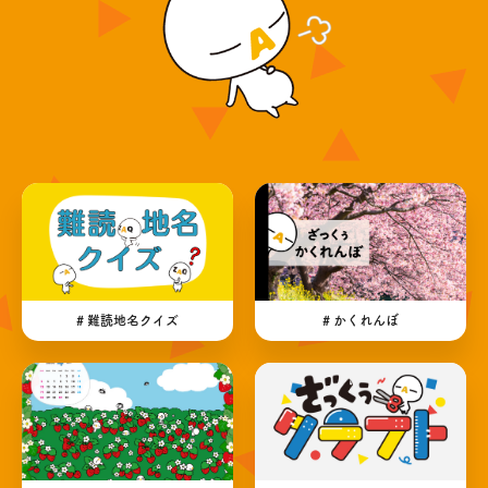
# 難読地名クイズ
# かくれんぼ