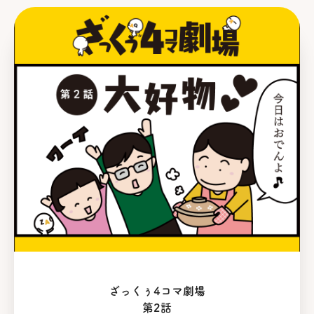
ざっくぅ4コマ劇場
第2話